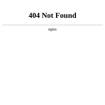
网站地图
友情连接
福州小吃
有缘婚介
房屋装修
新易电力
大正环境
费大厨
汉丰医药
精时恒达
龙生墓园
品佳品
近利科技