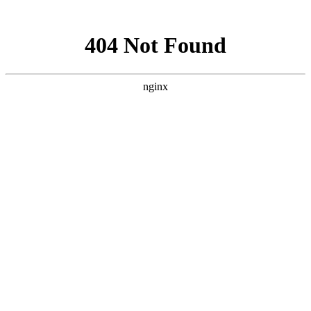
网站地图
友情连接
卡夫曼
病媒生物
融汇客
德盛新萌
三鑫工艺
近利科技
房屋装修
西美酒店
宏本机电
信用贷款
慕龙建筑